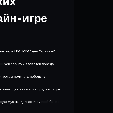
ких
айн-игре
йн-игре Fire Joker для Украины?
ющихся событий является победа
 игрокам получать победы в
хватывающая анимация придают игре
ющая музыка делает игру ещё более