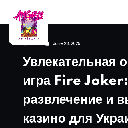
News
June 28, 2025
Увлекательная 
игра Fire Joker
развлечение и 
казино для Укр