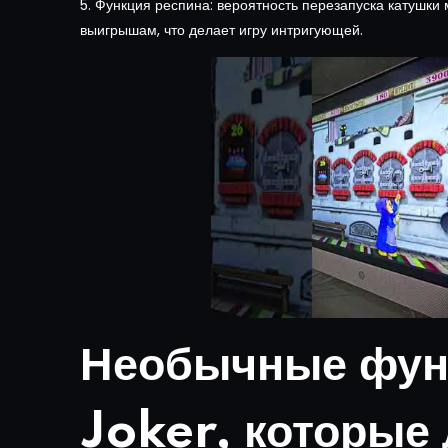
5. Функция респина: вероятность перезапуска катушки
выигрышам, что делает игру интригующей.
Необычные фун
Joker, которые