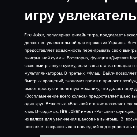
игру увлекател
Fire Joker, популярная онлайн-игра, предлагает неск
делают ее увлекательной для игроков из Украины. Во
предоставляет возможность переигрывать свою выиг
выигрышной суммы. Во-вторых, функция «Дырявая Кол
свою выигрышную сумму, если ваша ставка попадает на
мультипликатором. В-третьих, «Флаш-Вайл» позволяет 
быстрых вращений, экономит время и приносит возбужд
имеет простую и понятную механику, что делает игру д
«Воспламенение всего колеса» предоставляет шанс вы
один круг. В-шестых, «Большой ставки» позволяет сдел
клик. В-седьмых, Fire Joker имеет «Ре-спин» функцию,
из валков для увеличения шансов на выигрыш. В-вось
позволяет сохранить ваш последний ход и упростить пр