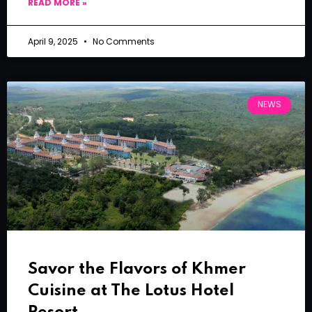
READ MORE »
April 9, 2025
No Comments
NEWS
Savor the Flavors of Khmer
Cuisine at The Lotus Hotel