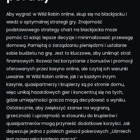
Aby wygrać w Wild Robin online, skup się na blackjacku i
wiedz o optymalnej strategii gry. Znajomość
podstawowego strategy chart na blackjacka może
pomóc Ci wziąć lepsze decyzje i minimalizować przewagę
domową. Pamiętaj o zarządzaniu pieniędzmi i ustalanie
sobie budżetu na grę. Jest to kluczowe, aby uniknąć strat
finansowych. Rozważ też korzystanie z bonusów i promocji
oferowanych przez kasyno online, ale czytaj ich warunki
uważnie. W Wild Robin online, jak i w każdym inzym
kasynie, quasipartnerzy i krupierzy są po stronie domu,
więc unikaj hazardowych gier i koncentruj się na tych,
gdzie umiejętności gracza mogą decydować o wyniku.
Ostatecznie, aby zwiększyć szanse na wygraną,
grzeczność i uprzejmość w stosunku do krupierów i
quasipartnerów mogą przynieść dodatkowe korzyści. Jak
depeszuje jedna z polskich gwiazd pokerowych: „Uśmiech
jest prawą ręką każdego gracza”.