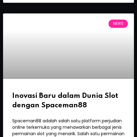
NEWS
Inovasi Baru dalam Dunia Slot
dengan Spaceman88
Spaceman88 adalah salah satu platform perjudian
online terkemuka yang menawarkan berbagai jenis
permainan slot yang menarik. Salah satu permainan