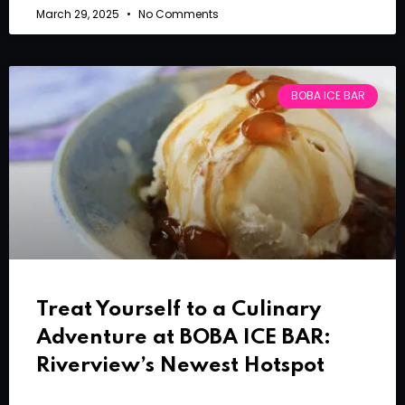
March 29, 2025
No Comments
BOBA ICE BAR
Treat Yourself to a Culinary
Adventure at BOBA ICE BAR:
Riverview’s Newest Hotspot