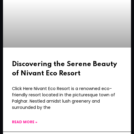
Discovering the Serene Beauty
of Nivant Eco Resort
Click Here Nivant Eco Resort is a renowned eco-
friendly resort located in the picturesque town of
Palghar. Nestled amidst lush greenery and
surrounded by the
READ MORE »