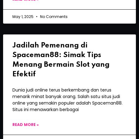
May 1, 2025
No Comments
Jadilah Pemenang di
Spaceman88: Simak Tips
Menang Bermain Slot yang
Efektif
Dunia judi online terus berkembang dan terus
menarik minat banyak orang. Salah satu situs judi
online yang semakin populer adalah Spaceman88.
Situs ini menawarkan berbagai
READ MORE »