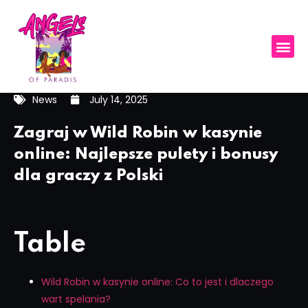
News
July 14, 2025
Zagraj w Wild Robin w kasynie
online: Najlepsze pulety i bonusy
dla graczy z Polski
Table
Wild Robin w kasynie online: Co to jest i dlaczego
wart spelania?