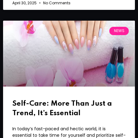
April 30, 2025
No Comments
NEWS
Self-Care: More Than Just a
Trend, It’s Essential
In today’s fast-paced and hectic world, it is
essential to take time for yourself and prioritize self-