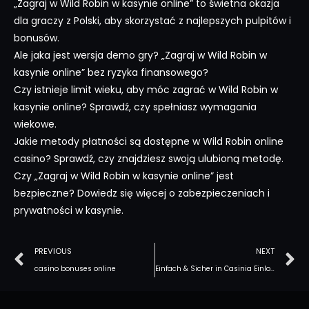
„Zagraj w Wild Robin w kasynie online” to świetna okazja
dla graczy z Polski, aby skorzystać z najlepszych pulpitów i
bonusów.
Ale jaka jest wersja demo gry? „Zagraj w Wild Robin w
kasynie online” bez ryzyka finansowego?
Czy istnieje limit wieku, aby móc zagrać w Wild Robin w
kasynie online? Sprawdź, czy spełniasz wymagania
wiekowe.
Jakie metody płatności są dostępne w Wild Robin online
casino? Sprawdź, czy znajdziesz swoją ulubioną metodę.
Czy „Zagraj w Wild Robin w kasynie online” jest
bezpieczne? Dowiedz się więcej o zabezpieczeniach i
prywatności w kasynie.
PREVIOUS
NEXT
casino bonuses online
Einfach & Sicher in Casinia Einloggen: Online-Casino Erlebnis in Deutschland für Österreicher