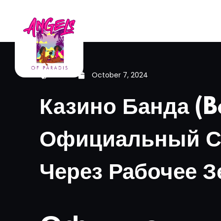
News
October 7, 2024
Казино Банда (
Официальный С
Через Рабочее З