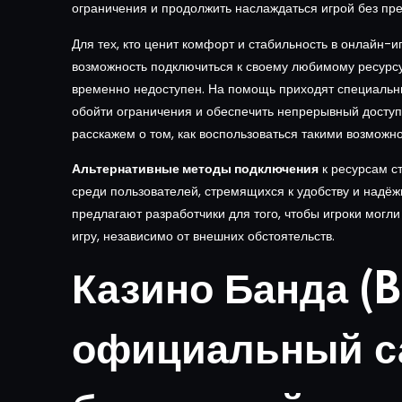
ограничения и продолжить наслаждаться игрой без пр
Для тех, кто ценит комфорт и стабильность в онлайн-и
возможность подключиться к своему любимому ресурсу
временно недоступен. На помощь приходят специаль
обойти ограничения и обеспечить непрерывный доступ
расскажем о том, как воспользоваться такими возможн
Альтернативные методы подключения
к ресурсам с
среди пользователей, стремящихся к удобству и надёж
предлагают разработчики для того, чтобы игроки могли
игру, независимо от внешних обстоятельств.
Казино Банда (
официальный с