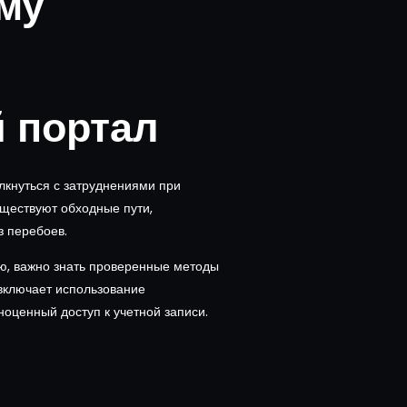
му
 портал
лкнуться с затруднениями при
уществуют обходные пути,
з перебоев.
ю, важно знать проверенные методы
 включает использование
оценный доступ к учетной записи.