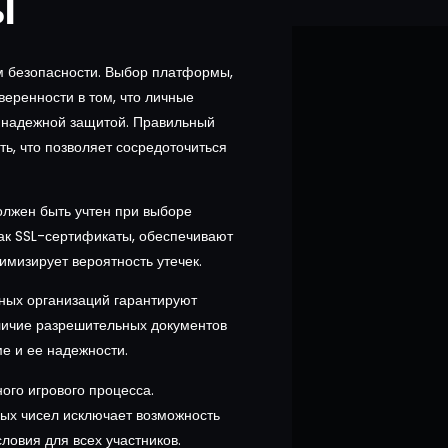
ы
ам безопасности. Выбор платформы,
веренности в том, что личные
д надежной защитой. Правильный
ь, что позволяет сосредоточиться
олжен быть учтен при выборе
ак SSL-сертификаты, обеспечивают
мизирует вероятность утечек.
ных организаций гарантируют
личие разрешительных документов
е и ее надежности.
ого игрового процесса.
ых чисел исключает возможность
ловия для всех участников.