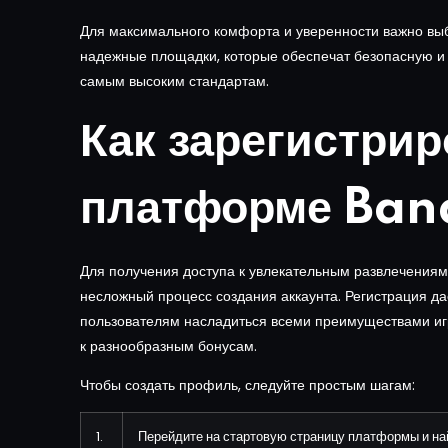
Для максимального комфорта и уверенности важно вы
надежные площадки, которые обеспечат безопасную и 
самым высоким стандартам.
Как зарегистрир
платформе Band
Для получения доступа к увлекательным развлечения
несложный процесс создания аккаунта. Регистрация д
пользователям насладиться всеми преимуществами игр
к разнообразным бонусам.
Чтобы создать профиль, следуйте простым шагам:
1.
Перейдите на стартовую страницу платформы и най