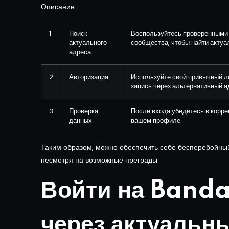
Описание
1
Поиск
Воспользуйтесь проверенными
актуального
сообщества, чтобы найти актуа
адреса
2
Авторизация
Используйте свой привычный ло
запись через альтернативный а
3
Проверка
После входа убедитесь в корр
данных
вашем профиле.
Таким образом, можно обеспечить себе бесперебойны
несмотря на возможные преграды.
Войти на Banda
через актуальн