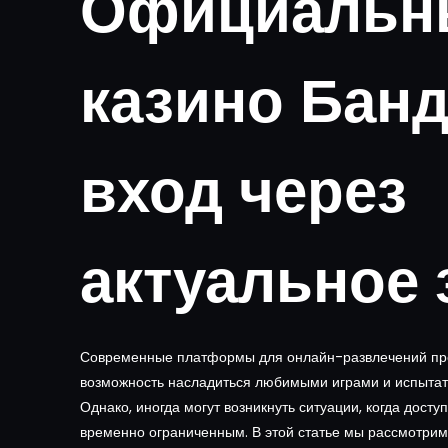
Официальн
казино Банд
вход через
актуальное 
Современные платформы для онлайн-развлечений пр
возможность насладиться любимыми играми и испытать
Однако, иногда могут возникнуть ситуации, когда досту
временно ограниченным. В этой статье мы рассмотрим