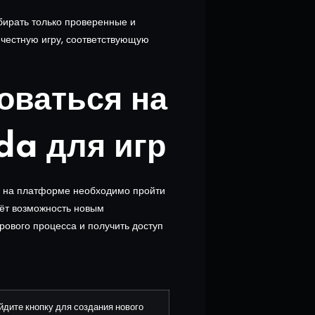
бирать только проверенные и
честную игру, соответствующую
оваться на
a для игр
м на платформе необходимо пройти
аёт возможность новым
ового процесса и получить доступ
дите кнопку для создания нового