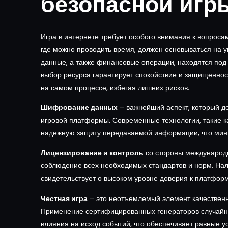
безопасной игр
Игра в интернете требует особого внимания к вопрос
где можно проводить время, должен основываться на у
данные, а также финансовые операции, находятся по
выбор ресурса гарантирует спокойствие и защищенност
на самом процессе, избегая лишних рисков.
Шифрование данных
– важнейший аспект, который д
игровой платформы. Современные технологии, такие к
надежную защиту передаваемой информации, что мини
Лицензирование и контроль
со стороны международ
соблюдение всех необходимых стандартов и норм. На
свидетельствует о высоком уровне доверия к платформ
Честная игра
– это неотъемлемый элемент качественн
Применение сертифицированных генераторов случайн
влияния на исход событий, что обеспечивает равные ус