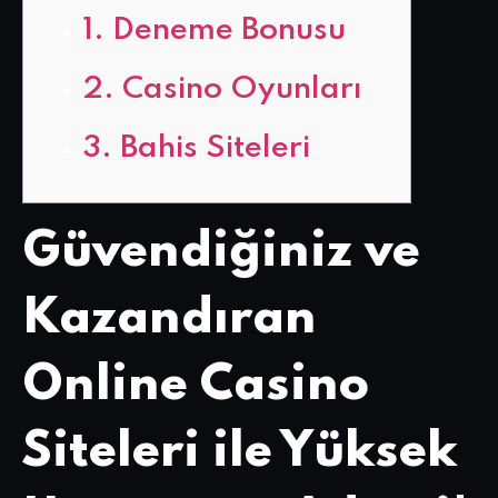
1. Deneme Bonusu
2. Casino Oyunları
3. Bahis Siteleri
Güvendiğiniz ve
Kazandıran
Online Casino
Siteleri ile Yüksek