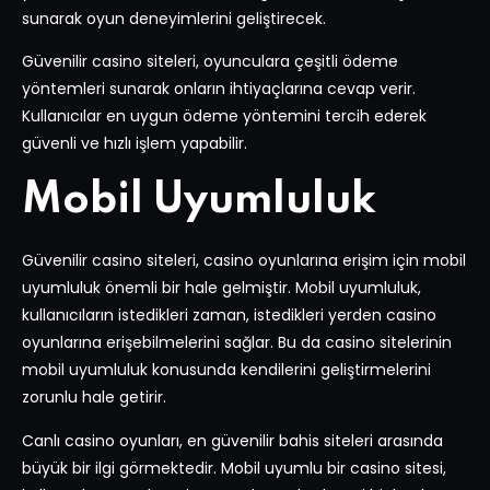
sunarak oyun deneyimlerini geliştirecek.
Güvenilir casino siteleri, oyunculara çeşitli ödeme
yöntemleri sunarak onların ihtiyaçlarına cevap verir.
Kullanıcılar en uygun ödeme yöntemini tercih ederek
güvenli ve hızlı işlem yapabilir.
Mobil Uyumluluk
Güvenilir casino siteleri, casino oyunlarına erişim için mobil
uyumluluk önemli bir hale gelmiştir. Mobil uyumluluk,
kullanıcıların istedikleri zaman, istedikleri yerden casino
oyunlarına erişebilmelerini sağlar. Bu da casino sitelerinin
mobil uyumluluk konusunda kendilerini geliştirmelerini
zorunlu hale getirir.
Canlı casino oyunları, en güvenilir bahis siteleri arasında
büyük bir ilgi görmektedir. Mobil uyumlu bir casino sitesi,