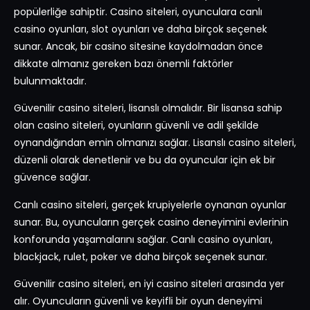
popülerliğe sahiptir. Casino siteleri, oyunculara canlı
casino oyunları, slot oyunları ve daha birçok seçenek
sunar. Ancak, bir casino sitesine kaydolmadan önce
dikkate almanız gereken bazı önemli faktörler
bulunmaktadır.
Güvenilir casino siteleri, lisanslı olmalıdır. Bir lisansa sahip
olan casino siteleri, oyunların güvenli ve adil şekilde
oynandığından emin olmanızı sağlar. Lisanslı casino siteleri,
düzenli olarak denetlenir ve bu da oyuncular için ek bir
güvence sağlar.
Canlı casino siteleri, gerçek krupiyelerle oynanan oyunlar
sunar. Bu, oyuncuların gerçek casino deneyimini evlerinin
konforunda yaşamalarını sağlar. Canlı casino oyunları,
blackjack, rulet, poker ve daha birçok seçenek sunar.
Güvenilir casino siteleri, en iyi casino siteleri arasında yer
alır. Oyuncuların güvenli ve keyifli bir oyun deneyimi