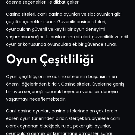
ödeme seçenekleri ile dikkat çeker.
Casino siteleri, canlı casino oyunları ve slot oyunları gibi
çeşitli seçenekler sunar. Güvenilir casino siteleri,
oyuncuların güvenli ve keyifli bir oyun deneyimi
yaşamasını sağlar. Lisanslı casino siteleri, güvenilirlik ve adil
oyunlar konusunda oyunculara ek bir güvence sunar.
Oyun Çeşitliliği
Oyun çeşitliliği, online casino sitelerinin başarısının en
önemli öğelerinden biridir. Casino siteleri, üyelerine geniş
bir oyun seçeneği sunarak heyecan verici bir deneyim
yaşatmayı hedeflemektedir.
Canlı casino oyunları, casino sitelerinde en çok tercih
edilen oyun türlerinden biridir. Gerçek krupiyelerle canlı
olarak oynanan blackjack, rulet, poker gibi oyunlar,
oyunculara gerçek bir kumarhane atmosferi sunar.