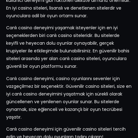
kullanıcı deneyimi gibi faktörleri dikkate almanız önemlidir.
En iyi casino siteleri, lisanslı ve denetlenen sitelerdir ve
oyunculara adil bir oyun ortamı sunar.
Canlı casino deneyimi yaşamak isteyenler için en iyi
seçeneklerden biri canlı casino siteleridir. Bu sitelerde
keyifli ve heyecan dolu oyunlar oynayabilir, gerçek
krupiyeler ile etkileşimde bulunabilirsiniz. En güvenilir bahis
siteleri arasında yer alan canlı casino siteleri, oyunculara
güvenli bir oyun platformu sunar.
Canlı casino deneyimi, casino oyunlarını sevenler için
vazgeçilmez bir seçenektir. Güvenilir casino siteleri, size en
iyi canlı casino deneyimini yaşatmak için sürekli olarak
güncellenen ve yenilenen oyunlar sunar. Bu sitelerde
oynamak, size eğlenceli ve kazançlı bir oyun tecrübesi
yaşatır.
Canlı casino deneyimi için güvenilir casino siteleri tercih
edin ve heyecan dolu oyunların tadını çıkarın!