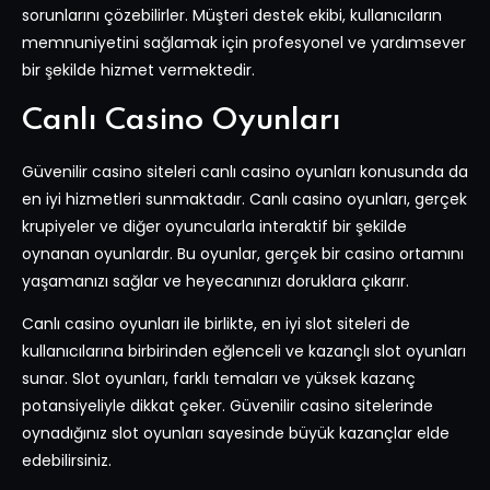
sorunlarını çözebilirler. Müşteri destek ekibi, kullanıcıların
memnuniyetini sağlamak için profesyonel ve yardımsever
bir şekilde hizmet vermektedir.
Canlı Casino Oyunları
Güvenilir casino siteleri canlı casino oyunları konusunda da
en iyi hizmetleri sunmaktadır. Canlı casino oyunları, gerçek
krupiyeler ve diğer oyuncularla interaktif bir şekilde
oynanan oyunlardır. Bu oyunlar, gerçek bir casino ortamını
yaşamanızı sağlar ve heyecanınızı doruklara çıkarır.
Canlı casino oyunları ile birlikte, en iyi slot siteleri de
kullanıcılarına birbirinden eğlenceli ve kazançlı slot oyunları
sunar. Slot oyunları, farklı temaları ve yüksek kazanç
potansiyeliyle dikkat çeker. Güvenilir casino sitelerinde
oynadığınız slot oyunları sayesinde büyük kazançlar elde
edebilirsiniz.