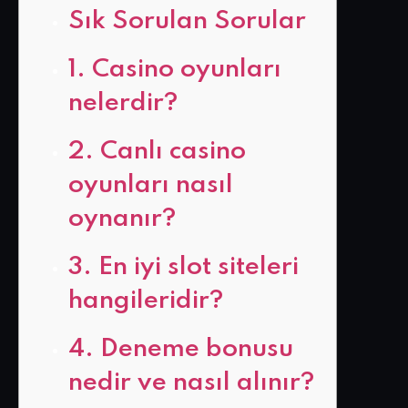
Sık Sorulan Sorular
1. Casino oyunları
nelerdir?
2. Canlı casino
oyunları nasıl
oynanır?
3. En iyi slot siteleri
hangileridir?
4. Deneme bonusu
nedir ve nasıl alınır?