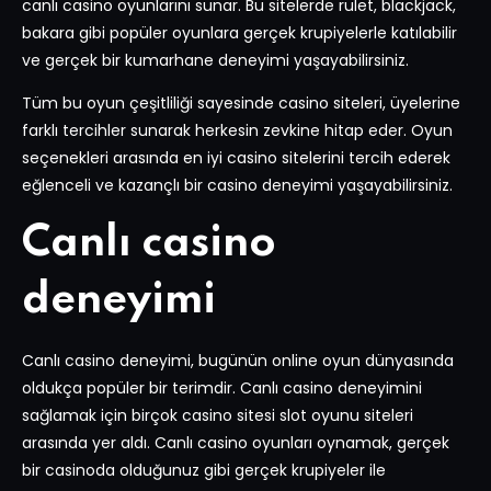
canlı casino oyunlarını sunar. Bu sitelerde rulet, blackjack,
bakara gibi popüler oyunlara gerçek krupiyelerle katılabilir
ve gerçek bir kumarhane deneyimi yaşayabilirsiniz.
Tüm bu oyun çeşitliliği sayesinde casino siteleri, üyelerine
farklı tercihler sunarak herkesin zevkine hitap eder. Oyun
seçenekleri arasında en iyi casino sitelerini tercih ederek
eğlenceli ve kazançlı bir casino deneyimi yaşayabilirsiniz.
Canlı casino
deneyimi
Canlı casino deneyimi, bugünün online oyun dünyasında
oldukça popüler bir terimdir. Canlı casino deneyimini
sağlamak için birçok casino sitesi slot oyunu siteleri
arasında yer aldı. Canlı casino oyunları oynamak, gerçek
bir casinoda olduğunuz gibi gerçek krupiyeler ile