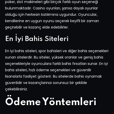
poker, slot makineleri gibi birçok farklı oyun seçeneği
bulunmaktadır. Casino oyunları, şansa dayalı oyunlar
olduğu için herkesin katılımına uygundur. Oyuncular,
kendilerine en uygun oyunu seçerek keyifli bir zaman
geçirebilir ve kazanç elde edebilirler.
En İyi Bahis Siteleri
En iyi bahis siteleri, spor bahisleri ve diğer bahis seçenekleri
sunan sitelerdir. Bu siteler, yüksek oranlar ve geniş bahis
seçenekleriyle oyunculara farklı bahis fırsatları sunar. En iyi
bahis siteleri, hızlı ödeme seçenekleri ve güvenilir
lisanslarla faaliyet gösterir. Bu sitelerde bahis oynamak
güvenlidir ve kazançlarınızı sorunsuz bir şekilde
çekebilirsiniz.
Ödeme Yöntemleri