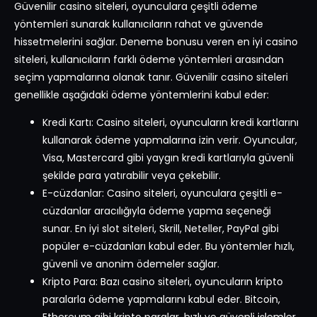
Güvenilir casino siteleri, oyunculara çeşitli ödeme
yöntemleri sunarak kullanıcıların rahat ve güvende
hissetmelerini sağlar. Deneme bonusu veren en iyi casino
siteleri, kullanıcıların farklı ödeme yöntemleri arasından
seçim yapmalarına olanak tanır. Güvenilir casino siteleri
genellikle aşağıdaki ödeme yöntemlerini kabul eder:
Kredi Kartı: Casino siteleri, oyuncuların kredi kartlarını
kullanarak ödeme yapmalarına izin verir. Oyuncular,
Visa, Mastercard gibi yaygın kredi kartlarıyla güvenli
şekilde para yatırabilir veya çekebilir.
E-cüzdanlar: Casino siteleri, oyunculara çeşitli e-
cüzdanlar aracılığıyla ödeme yapma seçeneği
sunar. En iyi slot siteleri, Skrill, Neteller, PayPal gibi
popüler e-cüzdanları kabul eder. Bu yöntemler hızlı,
güvenli ve anonim ödemeler sağlar.
Kripto Para: Bazı casino siteleri, oyuncuların kripto
paralarla ödeme yapmalarını kabul eder. Bitcoin,