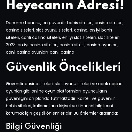
Heyecanın Adresi!
Deneme bonusu, en güvenilir bahis siteleri, casino siteleri,
casino siteleri, slot oyunu siteleri, casino, en iyi bahis
siteleri, canlı casino siteleri, en iyi slot siteleri, slot siteleri
2023, en iyi casino siteleri, casino sitesi, casino oyunları,
canlı casino oyunları, canlı casino
Güvenlik Öncelikleri
Güvenilir casino siteleri, slot oyunu siteleri ve canlı casino
oyunları gibi online oyun platformları, oyuncuların
güvenliğini ön planda tutmaktadır. Kaliteli ve güvenilir
bahis siteleri, kullanıcıların kişisel ve finansal bilgilerini
korumak için çeşitli önlemler alır. Bu önlemler arasında:
Bilgi Güvenliği