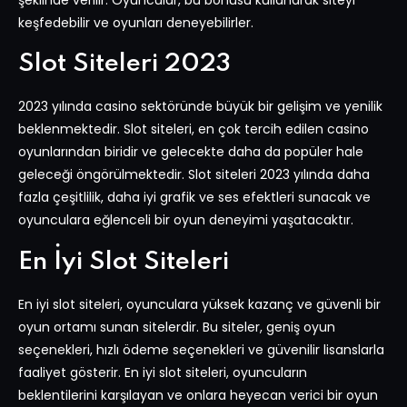
keşfedebilir ve oyunları deneyebilirler.
Slot Siteleri 2023
2023 yılında casino sektöründe büyük bir gelişim ve yenilik
beklenmektedir. Slot siteleri, en çok tercih edilen casino
oyunlarından biridir ve gelecekte daha da popüler hale
geleceği öngörülmektedir. Slot siteleri 2023 yılında daha
fazla çeşitlilik, daha iyi grafik ve ses efektleri sunacak ve
oyunculara eğlenceli bir oyun deneyimi yaşatacaktır.
En İyi Slot Siteleri
En iyi slot siteleri, oyunculara yüksek kazanç ve güvenli bir
oyun ortamı sunan sitelerdir. Bu siteler, geniş oyun
seçenekleri, hızlı ödeme seçenekleri ve güvenilir lisanslarla
faaliyet gösterir. En iyi slot siteleri, oyuncuların
beklentilerini karşılayan ve onlara heyecan verici bir oyun