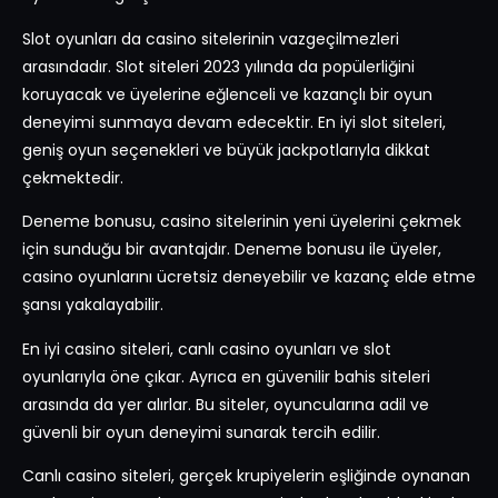
Slot oyunları da casino sitelerinin vazgeçilmezleri
arasındadır. Slot siteleri 2023 yılında da popülerliğini
koruyacak ve üyelerine eğlenceli ve kazançlı bir oyun
deneyimi sunmaya devam edecektir. En iyi slot siteleri,
geniş oyun seçenekleri ve büyük jackpotlarıyla dikkat
çekmektedir.
Deneme bonusu, casino sitelerinin yeni üyelerini çekmek
için sunduğu bir avantajdır. Deneme bonusu ile üyeler,
casino oyunlarını ücretsiz deneyebilir ve kazanç elde etme
şansı yakalayabilir.
En iyi casino siteleri, canlı casino oyunları ve slot
oyunlarıyla öne çıkar. Ayrıca en güvenilir bahis siteleri
arasında da yer alırlar. Bu siteler, oyuncularına adil ve
güvenli bir oyun deneyimi sunarak tercih edilir.
Canlı casino siteleri, gerçek krupiyelerin eşliğinde oynanan