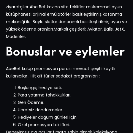
ziyaretçiler Abe Bet kazino site teklifler mükemmel oyun
kütüphanesi orijinal emülatörler basitleştirilmiş kazanma
mekaniği ile. Böyle slotlar donanımlı basitleştirilmiş oyun ve
yüksek ödeme oranları.Markalı çeşitleri: Aviator, Balls, JetX,
Madenler.
Bonuslar ve eylemler
AbeBet kulüp promosyon parası mevcut çeşitli kayıtlı
kullanıcılar . Hit alt türler sadakat programları :
Başlangıç ​​hediye seti.
Para yatırma tahakkukları.
Geri Ödeme.
Ücretsiz döndürmeler.
Hediyeler doğum günleri için.
Özel promosyon teklifleri.
Deneyimsiz oyuncular fırsata sahip olmak koleksiyona