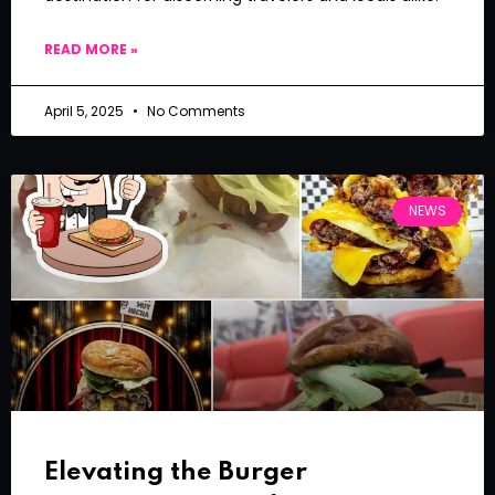
READ MORE »
April 5, 2025
No Comments
NEWS
Elevating the Burger