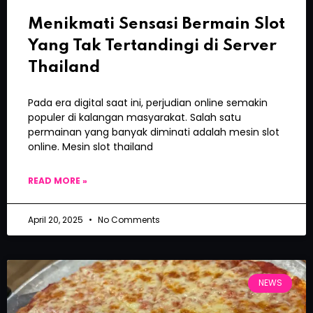
Menikmati Sensasi Bermain Slot
Yang Tak Tertandingi di Server
Thailand
Pada era digital saat ini, perjudian online semakin
populer di kalangan masyarakat. Salah satu
permainan yang banyak diminati adalah mesin slot
online. Mesin slot thailand
READ MORE »
April 20, 2025
No Comments
NEWS