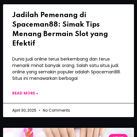
Jadilah Pemenang di
Spaceman88: Simak Tips
Menang Bermain Slot yang
Efektif
Dunia judi online terus berkembang dan terus
menarik minat banyak orang. Salah satu situs judi
online yang semakin populer adalah Spaceman88.
Situs ini menawarkan berbagai
READ MORE »
April 30, 2025
No Comments