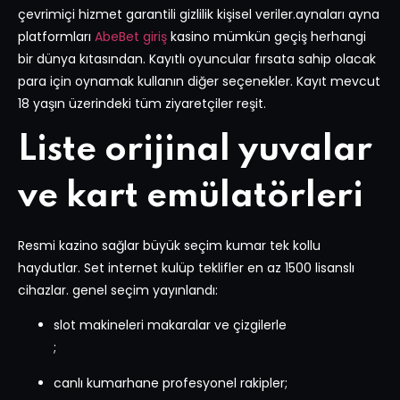
çevrimiçi hizmet garantili gizlilik kişisel veriler.aynaları ayna
platformları
AbeBet giriş
kasino mümkün geçiş herhangi
bir dünya kıtasından. Kayıtlı oyuncular fırsata sahip olacak
para için oynamak kullanın diğer seçenekler. Kayıt mevcut
18 yaşın üzerindeki tüm ziyaretçiler reşit.
Liste orijinal yuvalar
ve kart emülatörleri
Resmi kazino sağlar büyük seçim kumar tek kollu
haydutlar. Set internet kulüp teklifler en az 1500 lisanslı
cihazlar. genel seçim yayınlandı:
slot makineleri makaralar ve çizgilerle
;
canlı kumarhane profesyonel rakipler;