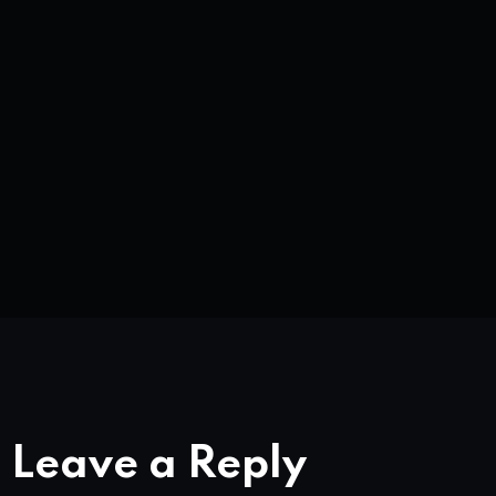
Leave a Reply