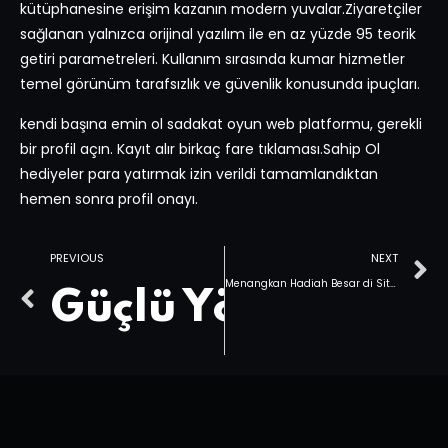
kütüphanesine erişim kazanın modern yuvalar.Ziyaretçiler
sağlanan yalnızca orijinal yazılım ile en az yüzde 95 teorik
getiri parametreleri. Kullanım sırasında kumar hizmetler
temel görünüm tarafsızlık ve güvenlik konusunda ipuçları.
kendi başına emin ol sadakat oyun web platformu, gerekli
bir profil açın. Kayıt alır birkaç fare tıklaması.Sahip Ol
hediyeler para yatırmak izin verildi tamamlandıktan
hemen sonra profil onayı.
PREVIOUS
NEXT
Menangkan Hadiah Besar di Situs Slot Gacor 777 dengan Tips ini
Güçlü Yönler ve t