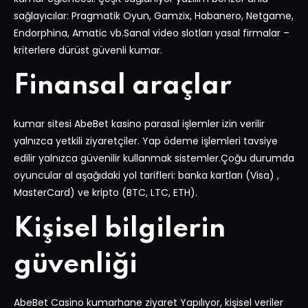
sağlayıcılar: Pragmatik Oyun, Gamzix, Habanero, Netgame,
Endorphina, Amatic vb.Sanal video slotları yasal firmalar –
kriterlere dürüst güvenli kumar.
Finansal araçlar
kumar sitesi AbeBet kasino parasal işlemler izin verilir
yalnızca yetkili ziyaretçiler. Yap ödeme işlemleri tavsiye
edilir yalnızca güvenilir kullanmak sistemler.Çoğu durumda
oyuncular al aşağıdaki yol tarifleri: banka kartları (Visa) ,
MasterCard) ve kripto (BTC, LTC, ETH).
Kişisel bilgilerin
güvenliği
AbeBet Casino kumarhane ziyaret Yapılıyor, kişisel veriler