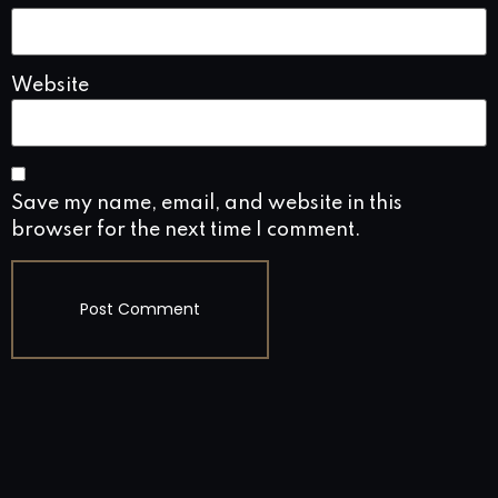
Website
Save my name, email, and website in this
browser for the next time I comment.