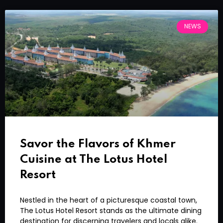
NEWS
Savor the Flavors of Khmer
Cuisine at The Lotus Hotel
Resort
Nestled in the heart of a picturesque coastal town,
The Lotus Hotel Resort stands as the ultimate dining
destination for discerning travelers and locals alike.