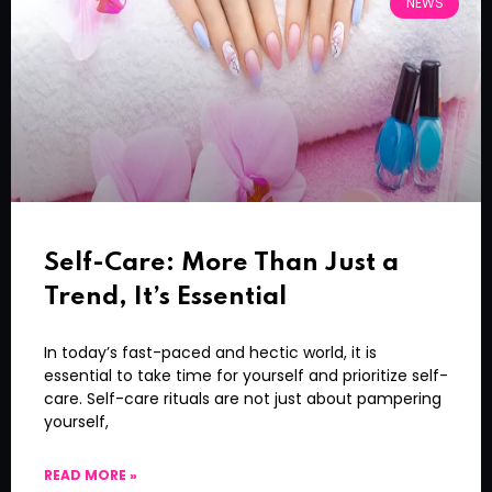
NEWS
Self-Care: More Than Just a
Trend, It’s Essential
In today’s fast-paced and hectic world, it is
essential to take time for yourself and prioritize self-
care. Self-care rituals are not just about pampering
yourself,
READ MORE »