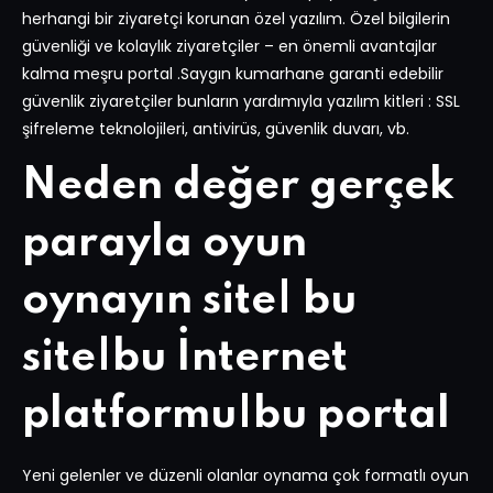
herhangi bir ziyaretçi korunan özel yazılım. Özel bilgilerin
güvenliği ve kolaylık ziyaretçiler – en önemli avantajlar
kalma meşru portal .Saygın kumarhane garanti edebilir
güvenlik ziyaretçiler bunların yardımıyla yazılım kitleri : SSL
şifreleme teknolojileri, antivirüs, güvenlik duvarı, vb.
Neden değer gerçek
parayla oyun
oynayın site| bu
site|bu İnternet
platformu|bu portal
Yeni gelenler ve düzenli olanlar oynama çok formatlı oyun