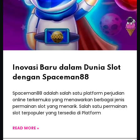
Inovasi Baru dalam Dunia Slot
dengan Spaceman88
Spaceman88 adalah salah satu platform perjudian
online terkemuka yang menawarkan berbagai jenis
permainan slot yang menarik. Salah satu permainan
slot terpopuler yang tersedia di Platform
READ MORE »