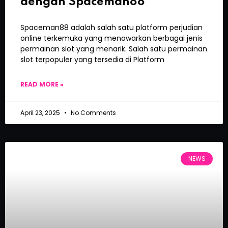
dengan Spaceman88
Spaceman88 adalah salah satu platform perjudian
online terkemuka yang menawarkan berbagai jenis
permainan slot yang menarik. Salah satu permainan
slot terpopuler yang tersedia di Platform
READ MORE »
April 23, 2025
No Comments
NEWS