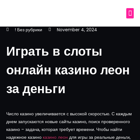
! Без рубрики
November 4, 2024
Играть в слоты
онлайн казино леон
за деньги
Число казино увеличивается с высокой скоростью. С каждым
днем запускаются новые сайты казино, поиск проверенного
казино – задача, которая требует времени. Чтобы найти
надежное казино
казино леон
для игры за реальные деньги,