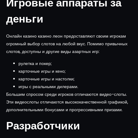
Игровые аппараты за
деньги
Онлайн казино казино леон предоставляют своим игрокам
огромный выбор слотов на любой вкус. Помимо привычных
слотов, доступны и другие виды азартных игр:
рулетка и покер;
карточные игры и кено;
карточные игры и настолки;
игры с реальными дилерами.
Большим спросом среди игроков отличаются видео-слоты.
Эти видеослоты отличаются высококачественной графикой,
дополнительными бонусами и прогрессивными призами.
Разработчики