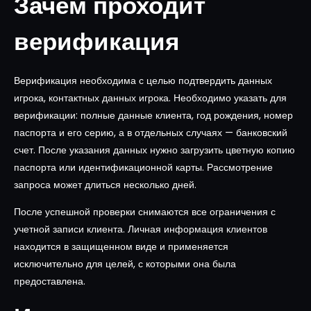
Зачем проходит
верификация
Верификация необходима с целью подтвердить данных
игрока, контактных данных игрока. Необходимо указать для
верификации: полные данные клиента, год рождения, номер
паспорта и его серию, а в отдельных случаях — банковский
счет. После указания данных нужно загрузить цветную копию
паспорта или идентификационной карты. Рассмотрение
запроса может длиться несколько дней.
После успешной проверки снимаются все ограничения с
учетной записи клиента. Личная информация клиентов
находится в защищенном виде и применяется
исключительно для целей, с которыми она была
предоставлена.