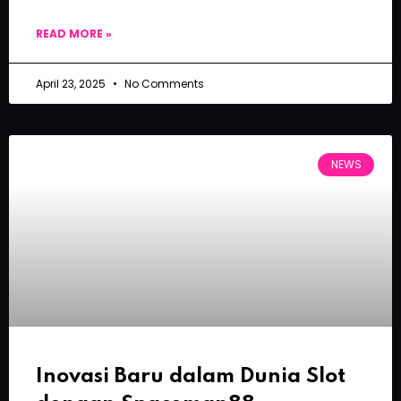
READ MORE »
April 23, 2025
No Comments
NEWS
Inovasi Baru dalam Dunia Slot