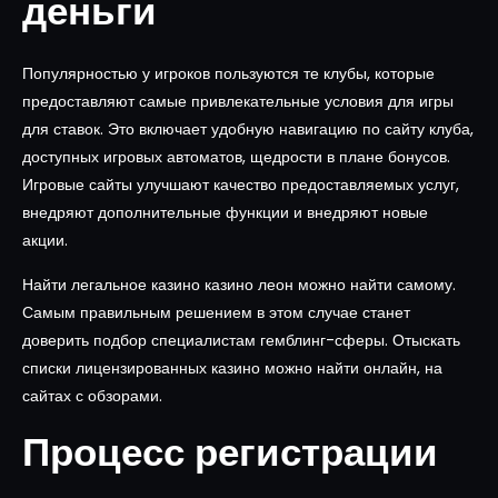
деньги
Популярностью у игроков пользуются те клубы, которые
предоставляют самые привлекательные условия для игры
для ставок. Это включает удобную навигацию по сайту клуба,
доступных игровых автоматов, щедрости в плане бонусов.
Игровые сайты улучшают качество предоставляемых услуг,
внедряют дополнительные функции и внедряют новые
акции.
Найти легальное казино казино леон можно найти самому.
Самым правильным решением в этом случае станет
доверить подбор специалистам гемблинг-сферы. Отыскать
списки лицензированных казино можно найти онлайн, на
сайтах с обзорами.
Процесс регистрации