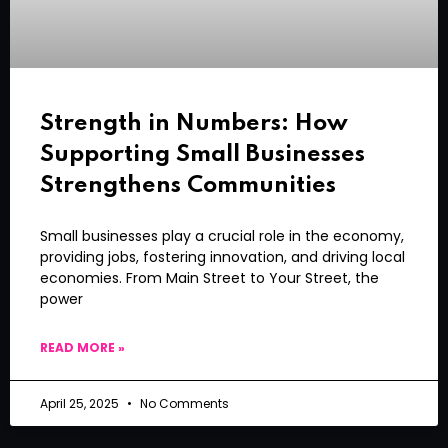
Strength in Numbers: How
Supporting Small Businesses
Strengthens Communities
Small businesses play a crucial role in the economy,
providing jobs, fostering innovation, and driving local
economies. From Main Street to Your Street, the
power
READ MORE »
April 25, 2025
No Comments