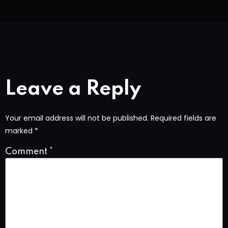
Leave a Reply
Your email address will not be published.
Required fields are
marked
*
Comment
*