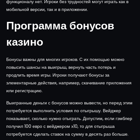
функционалу нет. Игроки без трудностей могут играть как в
мобильной версии, так и в приложении.
Программа бонусов
казино
Бонусы важны для многих игроков. С их помощью можно
повысить шансы на выигрыш, вернуть часть потерь и
продлить время игры. Игроки получают бонусы за
элементарные действия, например, скачивание приложения
или регистрацию.
Выигранные деньги с бонусов можно вывести, но перед этим
потребуется выполнить условия по отыгрышу. Вейджер
показывает, сколько нужно отыграть. Допустим, если гэмблер
получил 100 евро с вейджером х10, то для отыгрыша
потребуется сделать ставок на сумму в десять раз больше.