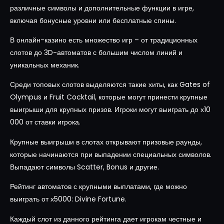
различные символы и дополнительные функции в игре,
включая бонусные уровни или бесплатные спины.
В онлайн-казино есть множество игр – от традиционных
слотов до 3D-автоматов с большим числом линий и
уникальных механик.
Среди топовых слотов выделяются такие хиты, как Gates of
Olympus и Fruit Cocktail, которые могут принести крупные
выигрыши для крупных призов. Игроки могут выиграть до х10
000 от ставки игрока.
Крупные выигрыши в слотах открывают призовые раунды,
которые начинаются при выпадении специальных символов.
Выпадают символы Scatter, Bonus и другие.
Рейтинг автоматов с крупными выплатами, где можно
выиграть от х5000: Divine Fortune.
Каждый слот из данного рейтинга дает игрокам честные и