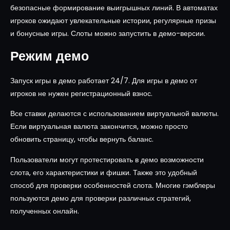
безопасные формирование выигрышных линий. В автоматах
игроков ожидают увлекательные истории, регулярные призы
и бонусные игры. Слоты можно запустить в демо-версии.
Режим демо
Запуск игры в демо работает 24/7. Для игры в демо от
игроков не нужен регистрационный взнос.
Все ставки делаются с использованием виртуальной валюты.
Если виртуальная валюта закончится, можно просто
обновить страницу, чтобы вернуть баланс.
Пользователи могут протестировать в демо возможности
слота, его характеристики и фишки. Также это удобный
способ для проверки особенностей слота. Многие гэмблеры
пользуются демо для проверки различных стратегий,
полученных онлайн.