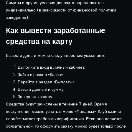
Лимиты и другие условия депозита определяются
индивидуально (в зависимости от финансовой политики
заведения).
Как вывести заработанные
средства на карту
Вывести деньги можно следуя простым указаниям:
Выполнить вход в личный кабинет.
Зайти в раздел «Касса».
Перейти в раздел «Выплаты».
Ввести данные и сумму.
Завершить заявку.
Средства будут зачислены в течение 7 дней. Время
поступления можно узнать в меню «Финансы». Клуб казино
леонбет может требовать верификацию. Если она является
обязательной, то оформить заявку можно будет только после