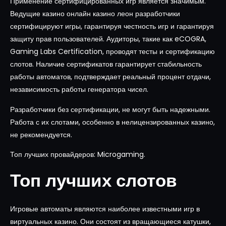
Применение сертифицированных игр является значимым.
Ведущие казино онлайн казино леон разработчики
сертифицируют игры, гарантируя честность игр и гарантируя
защиту прав пользователей. Аудиторы, такие как eCOGRA,
Gaming Labs Certification, проводят тесты и сертификацию
слотов. Наличие сертификатов гарантирует стабильность
работы автоматов, подтверждает реальный процент отдачи,
независимость работы генератора чисел.
Разработчики без сертификации, не могут быть надежными.
Работа с их слотами, особенно в нелицензированных казино,
не рекомендуется.
Топ лучших провайдеров: Microgaming.
Топ лучших слотов
Игровые автоматы являются наиболее известными игр в
виртуальных казино. Они состоят из вращающиеся катушки,