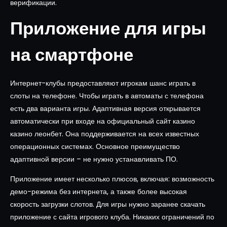
верификации.
Приложение для игры
на смартфоне
Интернет-клубы предоставляют игрокам шанс играть в
слоты на телефоне. Чтобы играть в автоматы с телефона
есть два варианта игры. Адаптивная версия открывается
автоматически при входе на официальный сайт казино
казино леонбет. Она поддерживается на всех известных
операционных системах. Основное преимущество
адаптивной версии – не нужно устанавливать ПО.
Приложение имеет несколько плюсов, включая: возможность
демо-режима без интернета, а также более высокая
скорость загрузки слотов. Для игры нужно заранее скачать
приложение с сайта игрового клуба. Никаких ограничений по