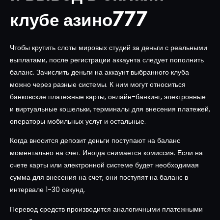
клубе азино777
Чтобы крутить слоты мировых студий за деньги с реальными
выплатами, после регистрации аккаунта следует пополнить
баланс. Зачислить деньги на аккаунт выбранного клуба
можно через разные системы. К ним могут относиться
банковские платежные карты, онлайн-банкинг, электронные
и виртуальные кошельки, терминалы для внесения платежей,
операторы мобильных услуг и остальные.
Когда вносится депозит деньги поступают на баланс
моментально на счет. Иногда снимается комиссия. Если на
счете карты или электронной системе будет необходимая
сумма для внесения на счет, они поступят на баланс в
интервале 1-30 секунд.
Перевод средств производится аналогичными платежными