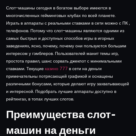
Слот-машины сегодня в богатом выборе имеются в
многочисленных гейминговых клубах по всей планете.
Играть в аппараты с реальными ставками в сети можно с ПК ,
телефонов. Потому что слот-машины являются одними из
самых быстрых и доступных способов игры в игорных
заведениях, ясно, почему, почему они пользуются большим
интересом у гэмблеров. Пользователей манит темы игр,
простота правил, шанс сорвать джекпот с минимальными
ставками. Текущие
казино 777
в сети на деньги
примечательны потрясающей графикой и оснащены
различными бонусами, которые делают игру захватывающей
и интересной. Подобрать лучшие аппараты доступно в
рейтингах, в топах лучших слотов.
Преимущества слот-
машин на деньги