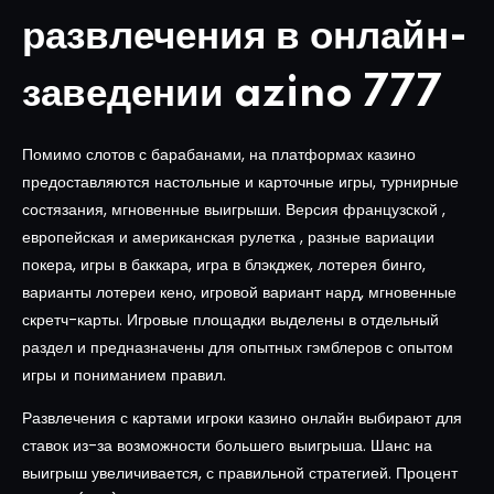
развлечения в онлайн-
заведении azino 777
Помимо слотов с барабанами, на платформах казино
предоставляются настольные и карточные игры, турнирные
состязания, мгновенные выигрыши. Версия французской ,
европейская и американская рулетка , разные вариации
покера, игры в баккара, игра в блэкджек, лотерея бинго,
варианты лотереи кено, игровой вариант нард, мгновенные
скретч-карты. Игровые площадки выделены в отдельный
раздел и предназначены для опытных гэмблеров с опытом
игры и пониманием правил.
Развлечения с картами игроки казино онлайн выбирают для
ставок из-за возможности большего выигрыша. Шанс на
выигрыш увеличивается, с правильной стратегией. Процент