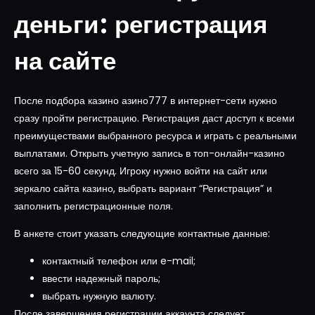
деньги: регистрация
на сайте
После подбора казино азино777 в интернет-сети нужно
сразу пройти регистрацию. Регистрация даст доступ к всеми
преимуществами выбранного ресурса и играть с реальными
выплатами. Открыть учетную запись в топ-онлайн-казино
всего за 15-60 секунд. Игроку нужно войти на сайт или
зеркало сайта казино, выбрать вариант “Регистрация” и
заполнить регистрационные поля.
В анкете стоит указать следующие контактные данные:
контактный телефон или e-mail;
ввести надежный пароль;
выбрать нужную валюту.
После завершения регистрации аккаунта следует