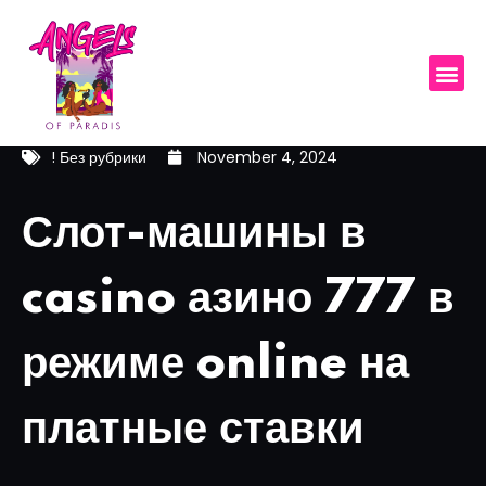
! Без рубрики
November 4, 2024
Слот-машины в
casino азино 777 в
режиме online на
платные ставки