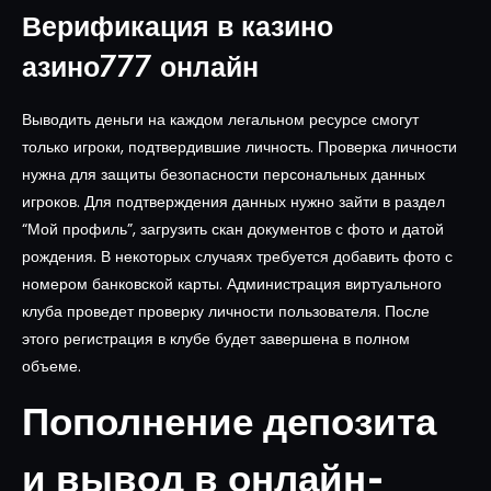
Верификация в казино
азино777 онлайн
Выводить деньги на каждом легальном ресурсе смогут
только игроки, подтвердившие личность. Проверка личности
нужна для защиты безопасности персональных данных
игроков. Для подтверждения данных нужно зайти в раздел
“Мой профиль”, загрузить скан документов с фото и датой
рождения. В некоторых случаях требуется добавить фото с
номером банковской карты. Администрация виртуального
клуба проведет проверку личности пользователя. После
этого регистрация в клубе будет завершена в полном
объеме.
Пополнение депозита
и вывод в онлайн-