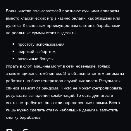
Большинство пользователей признают лучшими аппараты
вместо классических игр в казино онлайн, как блэкджек или
рулетка. К основным преимуществам слотов с барабанами
на реальные суммы стоит выделить:
простоту использования;
широкий выбор тем;
различные бонусы.
Играть в слот-машины могут в сети новенькие, только
знакомящиеся с гемблингом. Это объясняется тем автоматы
работают на базе генератора случайных чисел. Результаты
спинов зависят от рандома. Никто не может контролировать
результаты выпадения комбинаций. То есть, для игры в
слоты не требуется опыт или определенные навыки. Всего
лишь нужно сделать ставку небольшие деньги и запустить
кнопку барабанов.