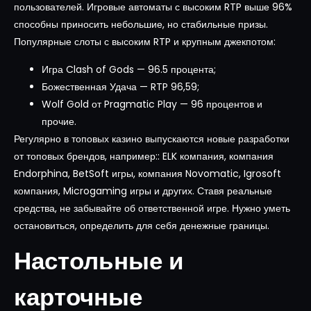
пользователей. Игровые автоматы с высоким RTP выше 96%
способны приносить небольшие, но стабильные призы.
Популярные слоты с высоким RTP и крупным джекпотом:
Игра Clash of Gods — 96.5 процента;
Божественная Удача — RTP 96,59;
Wolf Gold от Pragmatic Play — 96 процентов и
прочие.
Регулярно в топовых казино выпускаются новые разработки
от топовых брендов, например:: ELK компания, компания
Endorphina, BetSoft игры, компания Novomatic, Igrosoft
компания, Microgaming игры и других. Ставя реальные
средства, не забывайте об ответственной игре. Нужно уметь
остановиться, определить для себя денежные границы.
Настольные и
карточные