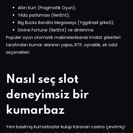
Altın Kurt (Pragmatik Oyun);
Yıldız patlaması (NetEnt);
Big Bucks Bandits Megaways (Yggdrasil şirketi);
Divine Fortune (NetEnt) ve dinlenme.
Popüler oyun otomatik makinelerlisanslı imalat şirketleri
tarafından kumar alanının yapısı, RTP, oynaklık, ek ödül
seçenekleri
.
Nasıl seç slot
deneyimsiz bir
kumarbaz
Yeni basılmış kumarbazlar kulüp Karavan casino çevrimiçi