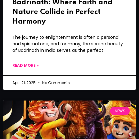
Badrinath: Where Faith and
Nature Collide in Perfect
Harmony
The journey to enlightenment is often a personal
and spiritual one, and for many, the serene beauty
of Badrinath in India serves as the perfect
READ MORE »
April 21, 2025
No Comments
NEWS