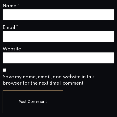
Name
*
Email
*
Website
Save my name, email, and website in this
browser for the next time I comment.