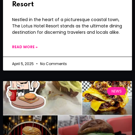
Resort
Nestled in the heart of a picturesque coastal town,
The Lotus Hotel Resort stands as the ultimate dining
destination for discerning travelers and locals alike.
READ MORE »
April 5, 2025
No Comments
NEWS