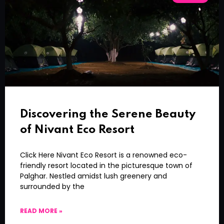
Discovering the Serene Beauty
of Nivant Eco Resort
Click Here Nivant Eco Resort is a renowned eco-
friendly resort located in the picturesque town of
Palghar. Nestled amidst lush greenery and
surrounded by the
READ MORE »