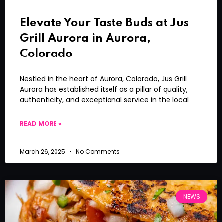
Elevate Your Taste Buds at Jus
Grill Aurora in Aurora,
Colorado
Nestled in the heart of Aurora, Colorado, Jus Grill
Aurora has established itself as a pillar of quality,
authenticity, and exceptional service in the local
READ MORE »
March 26, 2025
No Comments
NEWS