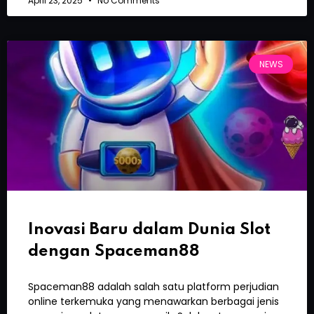
April 23, 2025
No Comments
NEWS
Inovasi Baru dalam Dunia Slot
dengan Spaceman88
Spaceman88 adalah salah satu platform perjudian
online terkemuka yang menawarkan berbagai jenis