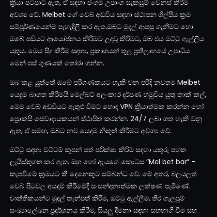
ක්‍රියා පටිපාටි ඇත, ඒ සඳහා ජංගම උපාංග සැකසුම් වෙනස් කිරීම
අවශ්‍ය වේ. Melbet ගේ වෙබ් අඩවිය සඳහා ස්ථාපන ශිල්පීය ක්‍රම
සම්පූර්ණයෙන්ම පැහැදිලි කර ඇත.ඔබට මුදල් ආපසු ගැනීමට හෝ
ඔබේ පඩියට ආයෝජනය කිරීමට උදවු කිරීමට, ඔබ එය ඔට්ටු ඇල්ලිය
යුතුය. මෙය සිදු කිරීම සඳහා, ප්‍රකාශයන් තුළ ප්‍රතිලාභයේ උපාධිය
මෙන් පස් ගුණයක් තෝරා ගන්න.
ඔබ කළ යුත්තේ ඔබේ පරිගණකයට හැකි වන පරිදි නවතම Melbet
යෙදුම බාගත කිරීමයි.මෙල්බට් අලංකාර දර්පණ හමුවිය යුතු තාක් කල්,
මෙම වෙබ් අඩවියට ඇතුළු වීමට හොඳ VPN ක්‍රියාත්මක කරන්න හෝ
ප්‍රොක්සි සේවාදායකයන් ස්ථාපිත කරන්න. 24/7 ලබා ගත හැකි වනු
ඇත, ඒ සමඟ, ඔබට නව යෙදුම නිකුත් කිරීමට අවශ්‍ය වේ.
ඔට්ටු සඳහා වට්ටම් කූපන් පත් පරීක්ෂා කිරීම සඳහා යතුරු පහත
ලැයිස්තුගත කර ඇත. ඔහු හෝ ඇයගේ කොටස “Mel bet bar” –
කැපවීමේ ක්‍රමයට කී දෙනෙකුට සම්බන්ධ වේ. මේ අතර, බලයලත්
වෙබ් පිටුවල අයදුම් කිරීමේදී සංසන්දනාත්මක ලක්ෂණ පැමිණේ.
වෘත්තිකයන්ට මුදල් තැන්පත් කිරීම, ඔට්ටු ඇල්ලීම, තිර ගැලපුම්
සංඛ්‍යාලේඛන ප්‍රදර්ශනය කිරීම, සියලු දීමනා සඳහා සහභාගී වීම සහ