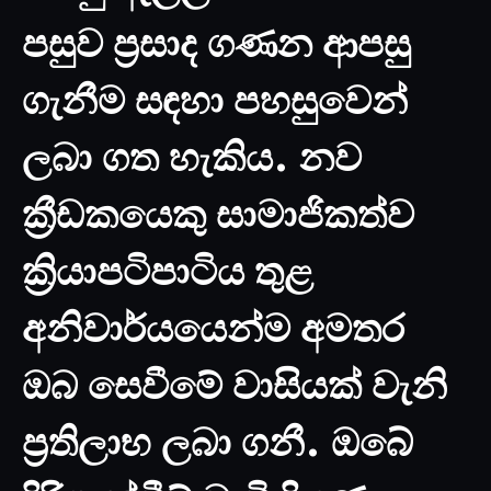
පසුව ප්‍රසාද ගණන ආපසු
ගැනීම සඳහා පහසුවෙන්
ලබා ගත හැකිය. නව
ක්‍රීඩකයෙකු සාමාජිකත්ව
ක්‍රියාපටිපාටිය තුළ
අනිවාර්යයෙන්ම අමතර
ඔබ සෙවීමේ වාසියක් වැනි
ප්‍රතිලාභ ලබා ගනී. ඔබේ