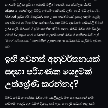
තැබීමේ මූලික ප්‍රධාන අයිතම වලින් එකකි, එය පරිශීලකයින්ට
eSports කේස් තුළ ඔට්ටු දැමීමේ හැකියාව ලබා දෙයි. මීට අමතරව,
Melbet සුවිශේෂී විසඳුමක්, සහ උසස් තත්ත්වයේ ප්‍රසාද දැනුම, පළමු
කාණ්ඩයේ පාරිභෝගික සත්කාරය, සහ ඔබට අසමසම නම්‍යශීලී බවක්
ලබා දෙයි. ඔබගේ ගිණුම සහතික කිරීම සඳහා, ඔබට ඔබගේම විදේශ
ගමන් බලපත්‍රය හෝ වෙනත් හැඳුනුම්පතක් ඔබගේ පැතිකඩෙහි ඇති
“මගේ පර්යේෂණ” කොටසින් උපකාරක කණ්ඩායමට යැවීමට අවශ්‍ය
වේ.
ඉඟි වෙනත් අනුවර්තනයක්
සඳහා පරිගණක යෙදුමක්
උත්ශ්‍රේණි කරන්නද?
ඔබට මෙම පැකේජය ඔබගේම සෙලියුලර් මත නොපෙනේ නම්,
නවතම යෙදුම දැනටමත් දියුණු කර ඇත. හොඳම සමාජ ශාලාවේ