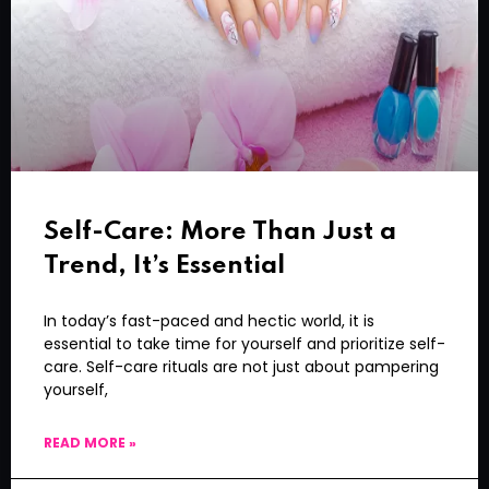
Self-Care: More Than Just a
Trend, It’s Essential
In today’s fast-paced and hectic world, it is
essential to take time for yourself and prioritize self-
care. Self-care rituals are not just about pampering
yourself,
READ MORE »