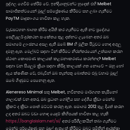
පුද්ගල ගෙවීම් තේරීම් වේ. ඉන්දියානුවන්ට හුදෙක් එහි Melbet
සාමාජිකත්වයෙන් මුදල් සම්ප්‍රේෂණය කිරීමට සහ ලබා ගැනීමට
PayTM මෘදුකාංගය භාවිතා කළ හැක.
වැඩසටහන බාගත කිරීම අයිති කර ගැනීමට ඇති නව ප්‍රදේශය
සෙලියුලර් දුරකථන සංකේතය තුළ දක්නට ලැබෙන අතර ඔබ
සමාගමේ ලාංඡනය අසල ඇති ඔබේ BM හි මූලික පිටුවට හොඳ අගුලු
දමනු ඇත. මෙල්බට් සඳහා ටින් කිරීමට නිරන්තරයෙන් උත්සාහ කරන
ස්ථාන කොපමණ කාලයක් කළමනාකරණය කරන්නද? Melbet
සඳහා වන සියලුම ක්‍රියා සඳහා කිසිදු කාලයක් ගත නොවේ – ඔහු හෝ
ඇය ක්ෂණික වේ, එබැවින් ඔබ තැන්පතු බොත්තම එබූ වහාම මුදල්
ඔබේ ගිණුමට පෙනෙනු ඇත.
Alenereso Minimal සතු Melbet, නවීනතම මාර්ගගත කැසිනෝ
ශාලාවක් වන අතර, ඔබ ප්‍රධාන ගෝලීය සහ දේශීය ක්‍රීඩා මෙන්ම
ක්‍රිකට් ද ක්‍රීඩා පොත් මට්ටම් කරනු ඇත. සමාගම 2012 තුළ දියත් කරන
ලද අතර ඔබට වඩා හොඳ යෙදුම් කිහිපයක් භාවිතා කළ හැකි
https://banglaislam.net/si/
අතර පරිශීලකයින් තබා ගැනීමට
මෙන්ම පර්යේෂණ සහ මුදල් ඇතුළත් කිරීමට ඔබට ප්‍රමිතීන් ආරක්ෂා