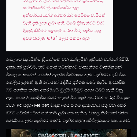
පහසුවෙන් ලබා ගත හැකිය. නව ක්‍රීඩකයෙකු
සාමාජිකත්ව ක්‍රියාපටිපාටිය තුළ
අනිවාර්යයෙන්ම අමතර ඔබ සෙවීමේ වාසියක්
වැනි ප්‍රතිලාභ ලබා ගනී. ඔබේ දිරිගැන්වීම් වැඩි
දියුණු කිරීමට සැලසුම් කරන විට, තැබිය යුතු
අවම කරුණ €/$ 1 ලෙස සකසා ඇත.
මෙල්බට් සැබවින්ම ක්‍රියාත්මක වන ඔන්ලයින් බුකියක් වන්නේ 2012.
දශකයක් පුරාවට, නව පොත් තබන්නාට ජාත්‍යන්තර වෘත්තිකයන්
විශාල සංඛ්‍යාවක් වෙතින් අලුත්ම විශ්වාසය ලබා ගැනීමට හැකි විය.
ගෝලීය මුදුනේ ඇති බොහෝ දේශීය ප්‍රතිශත ඔබේ තැබීම ආරක්ෂිත
බව සහතික කරන අතර ඔබේ මුල්ම ඔට්ටුව සඳහා ඔබට හැකි වනු
ඇත. පහත ලියාපදිංචිය එයට කැමති විය හැකි අතර ඔබ කරදර විය යුතු
නැත.
Pc සඳහා Melbet මෘදුකාංගය ජංගම දුරකථනය සතු වන අතර
ඔබට ඩෙස්ක්ටොප් සන්නාම ලබා ගත හැකිය, විශාල තිරයෙන් චිත්ත
ධෛර්යය ලබා ගැනීමට තෝරා ගැනීම සඳහා පරිශීලකයාට සහාය වේ.