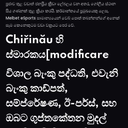
ප්‍රජාව තුළ වඩාත් ජනප්‍රිය ක්‍රීඩා ලේබලය වන අතර, ගෝලීය ස්ථාන
සිය ගණනක් තුළ ක්‍රියා කරයි. කර්මාන්තයේ ප්‍රමුඛයෙකු ලෙස,
Melbet eSports සාමාන්‍යයෙන් වෙබ් පොත් තබන්නන්ගේ අනෙක්
සෑම කෙනෙකුටම වඩා වක්‍රයට පෙර වේ.
Chiřinău හි
ස්මාරකය[modificare
විශාල බැංකු පද්ධති, එවැනි
බැංකු කාඩ්පත්,
සම්ප්රේෂණ, ඊ-පර්ස්, සහ
ඔබට ගුප්තකේතන මුදල්