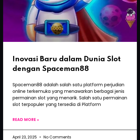
Inovasi Baru dalam Dunia Slot
dengan Spaceman88
Spaceman88 adalah salah satu platform perjudian
online terkemuka yang menawarkan berbagai jenis
permainan slot yang menarik. Salah satu permainan
slot terpopuler yang tersedia di Platform
READ MORE »
April 23, 2025
No Comments