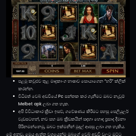
පළමු කවුළුව තුළ මෘදුකාංග භාෂාව සොයාගෙන “හරි” ක්ලික්
කරන්න.
විධිමත් වෙබ් අඩවියේ Pc සන්තක කර ගැනීමට ඔබට නැවුම්
Melbet apk ලබා ගත හැක.
අපි විවිධාකාර ක්‍රීඩා ඉසව්, ගවේෂණය කිරීමට පහසු සෙලියුලර්
වැඩසටහන්, නව සහ ඔබ ක්‍රීඩකයින් සඳහා හොඳ ප්‍රසාද දීමනා
පිරිනමන්නෙමු, ඔබට ඉක්මනින් මුදල් ආපසු ලබා ගත හැකිය.
මේ අනුව, මෙය ඇත්ත වශයෙන්ම ඔබගේ වෙබ් අඩවි වලට ඔට්ටු