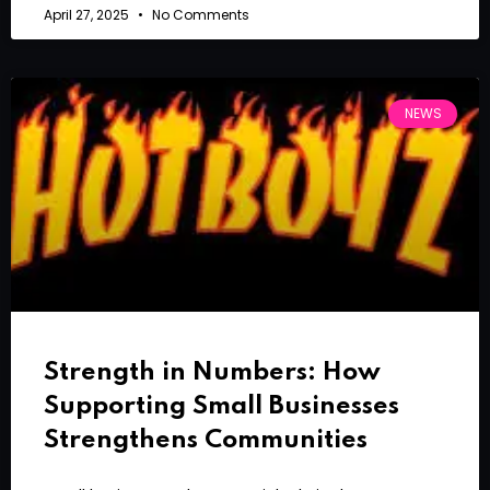
April 27, 2025
No Comments
NEWS
Strength in Numbers: How
Supporting Small Businesses
Strengthens Communities