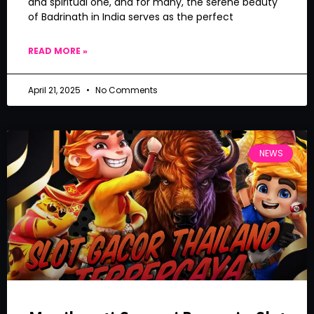
and spiritual one, and for many, the serene beauty
of Badrinath in India serves as the perfect
READ MORE »
April 21, 2025
No Comments
NEWS