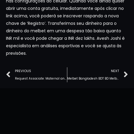
nas configurações do celular. Quando você ainda quiser
abrir uma conta gratuita, imediatamente após clicar no
link acima, você poderá se inscrever raspando a nova
chave de ‘Registro’. Transferimos seu dinheiro para o
dinheiro do melbet em uma despesa tão baixa quanto
INR mil e você pode chegar a INR dez lakhs. Avesh Joshi é
especialista em análises esportivas e você se ajusta às
previsões.
PREVIOUS
NEXT
Request Associate: Maternal and you can Man Throwing away Enterprise MCW inside the Bangladesh Bangladesh
Melbet Bangladesh BDT BD Melbet Promo Password Bangladesh +30%