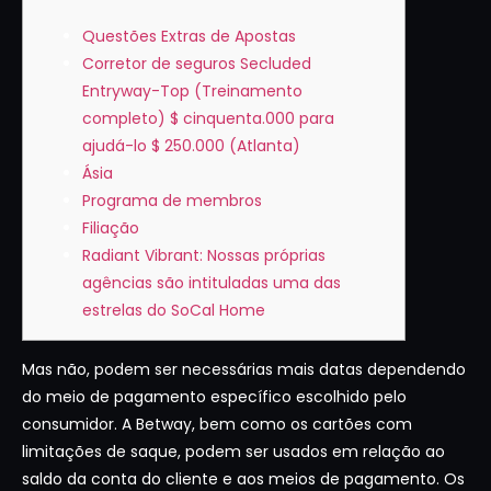
Questões Extras de Apostas
Corretor de seguros Secluded
Entryway-Top (Treinamento
completo) $ cinquenta.000 para
ajudá-lo $ 250.000 (Atlanta)
Ásia
Programa de membros
Filiação
Radiant Vibrant: Nossas próprias
agências são intituladas uma das
estrelas do SoCal Home
Mas não, podem ser necessárias mais datas dependendo
do meio de pagamento específico escolhido pelo
consumidor. A Betway, bem como os cartões com
limitações de saque, podem ser usados ​​em relação ao
saldo da conta do cliente e aos meios de pagamento. Os