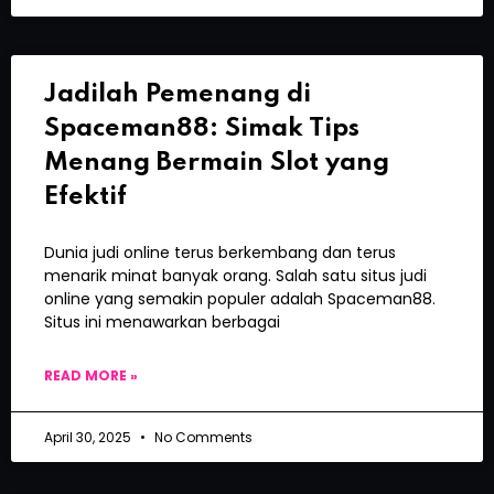
Jadilah Pemenang di
Spaceman88: Simak Tips
Menang Bermain Slot yang
Efektif
Dunia judi online terus berkembang dan terus
menarik minat banyak orang. Salah satu situs judi
online yang semakin populer adalah Spaceman88.
Situs ini menawarkan berbagai
READ MORE »
April 30, 2025
No Comments