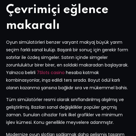
Çevrimiçi eğlence
makaralı
Oyun simülatörleri benzer varyant makyaj büyük yarım
seçim farklı sanal kulüp. Başarılı bir sonuç için gerekir form
satırlar ile özdeş simgeler. Satırın içinde simgeler
zorunluluktur birer birer, en soldaki makaradan başlayarak.
Yalnızca belirli
7Slots casino
hesaba katmak
kombinasyonlar, inşa edildi ters sırada. Boyut ödül karlı
olanın kazanma şansına bağlıdır sıra ve mükemmel bahis.
Tüm simülatörler resmi olarak sınıflandırılmış alışılmış ve
geliştirilmiş. Bazıları sanal değişiklikler popüler geçmiş
zaman. Sunulan cihazlar fark ilkel grafikler ve minimum
işlev kümesi. Konu genellikle meyvelere adanmıştır.
Modernize oyun slotları sağlamak daha gelişmiş tasarım