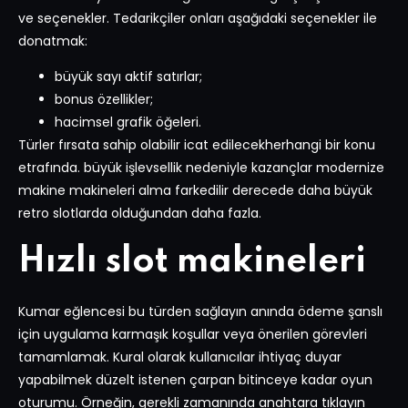
ve seçenekler. Tedarikçiler onları aşağıdaki seçenekler ile
donatmak:
büyük sayı aktif satırlar;
bonus özellikler;
hacimsel grafik öğeleri.
Türler fırsata sahip olabilir icat edilecekherhangi bir konu
etrafında. büyük işlevsellik nedeniyle kazançlar modernize
makine makineleri alma farkedilir derecede daha büyük
retro slotlarda olduğundan daha fazla.
Hızlı slot makineleri
Kumar eğlencesi bu türden sağlayın anında ödeme şanslı
için uygulama karmaşık koşullar veya önerilen görevleri
tamamlamak. Kural olarak kullanıcılar ihtiyaç duyar
yapabilmek düzelt istenen çarpan bitinceye kadar oyun
oturumu. Örneğin, gerekli zamanında anahtara tıklayın