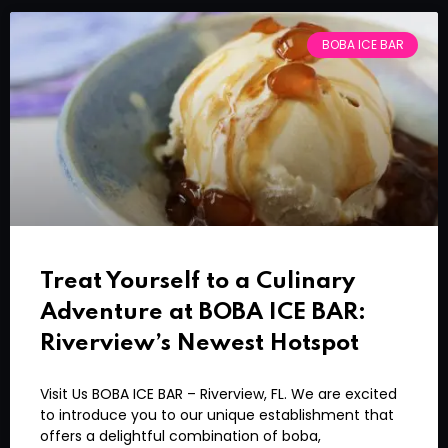
BOBA ICE BAR
Treat Yourself to a Culinary
Adventure at BOBA ICE BAR:
Riverview’s Newest Hotspot
Visit Us BOBA ICE BAR – Riverview, FL. We are excited
to introduce you to our unique establishment that
offers a delightful combination of boba,