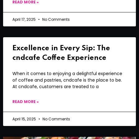
READ MORE »
April 17, 2025
No Comments
Excellence in Every Sip: The
cndcafe Coffee Experience
When it comes to enjoying a delightful experience
of coffee and pastries, cndcafe is the place to be.
At cndcafe, customers are treated to a
READ MORE »
April 15, 2025
No Comments