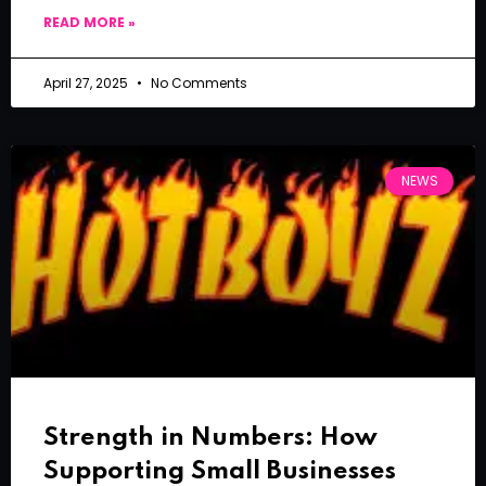
READ MORE »
April 27, 2025
No Comments
NEWS
Strength in Numbers: How
Supporting Small Businesses