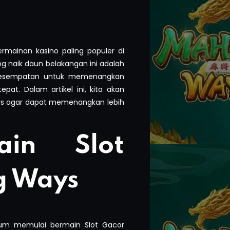
ermainan kasino paling populer di
ng naik daun belakangan ini adalah
kesempatan untuk memenangkan
at. Dalam artikel ini, kita akan
ys agar dapat memenangkan lebih
ain Slot
g Ways
lum memulai bermain Slot Gacor