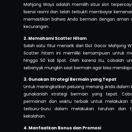
Mahjong Ways adalah memilih situs slot terpercaya.
lisensi resmi dan telah terbukti membayar kemena
memastikan bahwa Anda bermain dengan aman d
kecurangan.
2. Memahami Scatter Hitam
Salah satu fitur menarik dari Slot Gacor Mahjong 
Scatter hitam ini memiliki kemampuan untuk
hingga 50 kali lipat. Oleh karena itu, cobalah 
sebanyak mungkin saat bermain agar bisa mendapa
3. Gunakan Strategi Bermain yang Tepat
Untuk meningkatkan peluang menang Anda dalam b
gunakanlah strategi bermain yang tepat. Cob
permainan dan waktu terbaik untuk melakukan tar
terburu-buru dalam melakukan taruhan dan 
kekalahan.
4. Manfaatkan Bonus dan Promosi