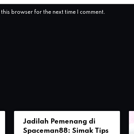
this browser for the next time I comment.
Jadilah Pemenang di
Spaceman88: Simak Tips