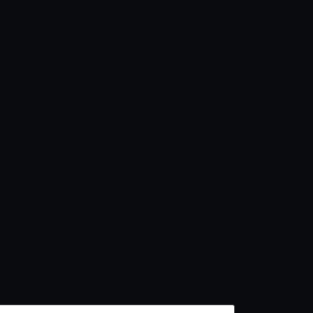
şlevsellik ba