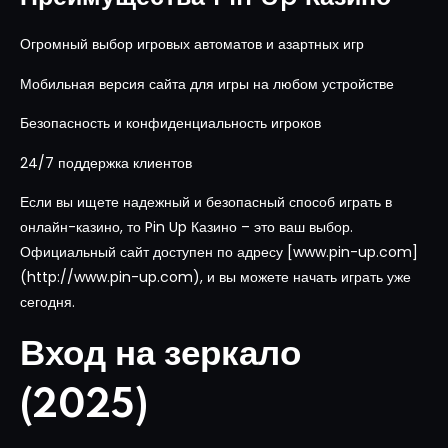
Огромный выбор игровых автоматов и азартных игр
Мобильная версия сайта для игры на любом устройстве
Безопасность и конфиденциальность игроков
24/7 поддержка клиентов
Если вы ищете надежный и безопасный способ играть в
онлайн-казино, то Pin Up Казино – это ваш выбор.
Официальный сайт доступен по адресу [www.pin-up.com]
(http://www.pin-up.com), и вы можете начать играть уже
сегодня.
Вход на зеркало
(2025)