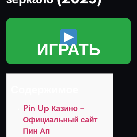
ИГРАТЬ
Содержимое
Pin Up Казино –
Официальный сайт
Пин Ап