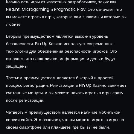
Казино есть игры от известных разработчиков, таких как
NetEnt, Microgaming и Pragmatic Play. Это означает, что
вы можете играть в игры, которые вам знакомы и которые вы
любите.
Вторым преимуществом является высокий уровень
безопасности. Pin Up Казино использует современные
технологии для обеспечения безопасности игроков. Это
означает, что ваша личная информация и деньги будут
защищены.
Третьим преимуществом является быстрый и простой
процесс регистрации. Регистрация в Pin Up Казино занимает
считанные минуты, и вы можете начать играть в игры сразу
после регистрации.
Четвертым преимуществом является наличие мобильной
версии сайта. Это означает, что вы можете играть в игры на
своем смартфоне или планшете, где бы вы не были.