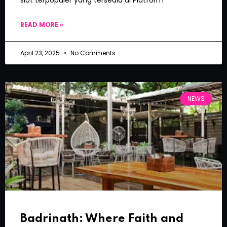
READ MORE »
April 23, 2025
No Comments
NEWS
Badrinath: Where Faith and