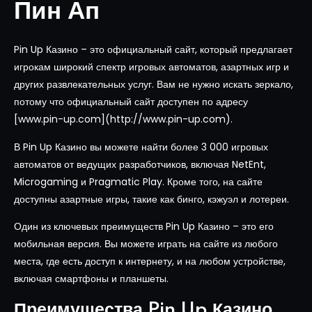
Пин Ап
Pin Up Казино – это официальный сайт, который предлагает
игрокам широкий спектр игровых автоматов, азартных игр и
других развлекательных услуг. Вам не нужно искать зеркало,
потому что официальный сайт доступен по адресу
[www.pin-up.com](http://www.pin-up.com).
В Pin Up Казино вы можете найти более 3 000 игровых
автоматов от ведущих разработчиков, включая NetEnt,
Microgaming и Pragmatic Play. Кроме того, на сайте
доступны азартные игры, такие как бинго, кэжуэл и лотереи.
Один из ключевых преимуществ Pin Up Казино – это его
мобильная версия. Вы можете играть на сайте из любого
места, где есть доступ к интернету, и на любом устройстве,
включая смартфоны и планшеты.
Преимущества Pin Up Казино