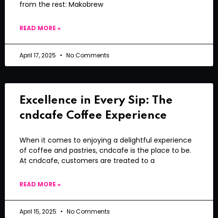
from the rest: Makobrew
READ MORE »
April 17, 2025
No Comments
Excellence in Every Sip: The
cndcafe Coffee Experience
When it comes to enjoying a delightful experience
of coffee and pastries, cndcafe is the place to be.
At cndcafe, customers are treated to a
READ MORE »
April 15, 2025
No Comments