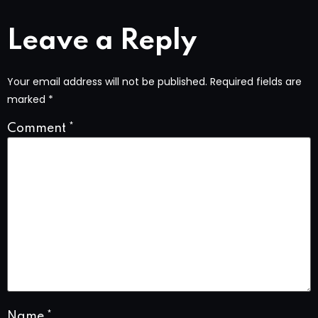
Leave a Reply
Your email address will not be published.
Required fields are
marked
*
Comment
*
Name
*