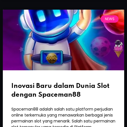
NEWS
Inovasi Baru dalam Dunia Slot
dengan Spaceman88
Spaceman88 adalah salah satu platform perjudian
online terkemuka yang menawarkan berbagai jenis
permainan slot yang menarik. Salah satu permainan
slot terpopuler yang tersedia di Platform