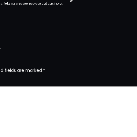
Азартная игра Keks на игровом ресурсе cat casino online: характеристики и тонкости
y
ed fields are marked
*