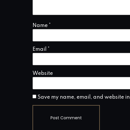
Name
*
Email
*
Website
Save my name, email, and website in 