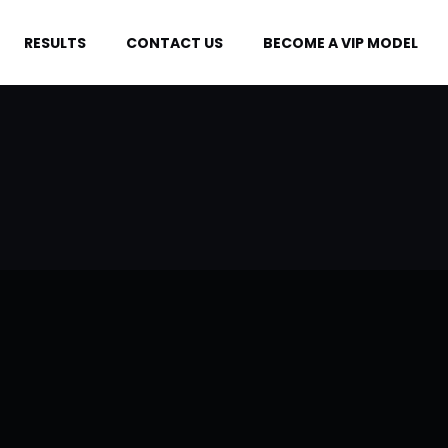
RESULTS
CONTACT US
BECOME A VIP MODEL