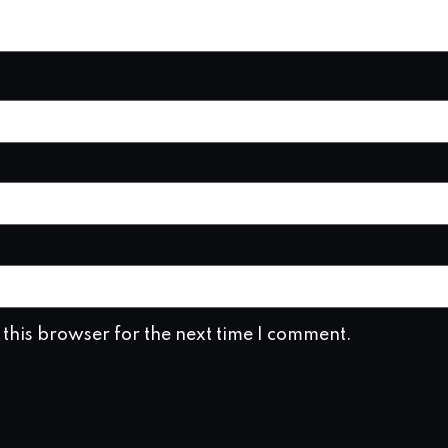
this browser for the next time I comment.