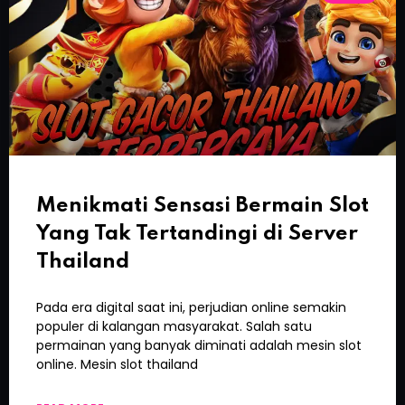
Menikmati Sensasi Bermain Slot
Yang Tak Tertandingi di Server
Thailand
Pada era digital saat ini, perjudian online semakin
populer di kalangan masyarakat. Salah satu
permainan yang banyak diminati adalah mesin slot
online. Mesin slot thailand