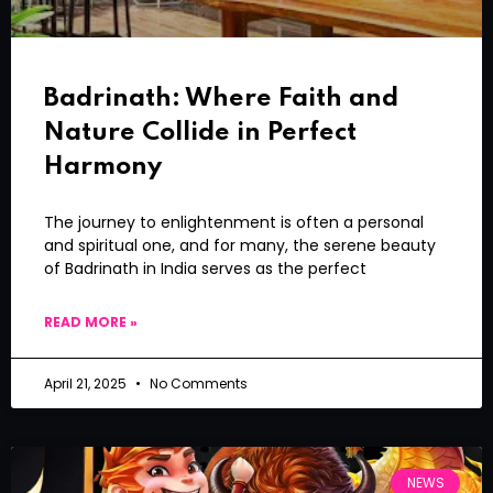
Badrinath: Where Faith and
Nature Collide in Perfect
Harmony
The journey to enlightenment is often a personal
and spiritual one, and for many, the serene beauty
of Badrinath in India serves as the perfect
READ MORE »
April 21, 2025
No Comments
NEWS