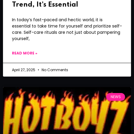
Trend, It’s Essential
In today’s fast-paced and hectic world, it is
essential to take time for yourself and prioritize self-
care. Self-care rituals are not just about pampering
yourself,
READ MORE »
April 27, 2025
No Comments
NEWS