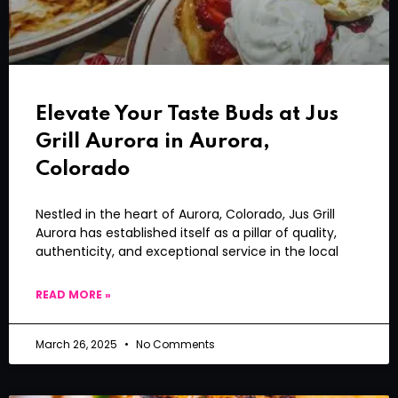
Elevate Your Taste Buds at Jus
Grill Aurora in Aurora,
Colorado
Nestled in the heart of Aurora, Colorado, Jus Grill
Aurora has established itself as a pillar of quality,
authenticity, and exceptional service in the local
READ MORE »
March 26, 2025
No Comments