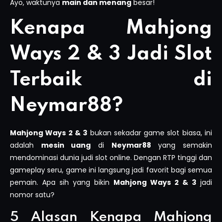
Ayo, waktunya
main dan menang
besar!
Kenapa Mahjong
Ways 2 & 3 Jadi Slot
Terbaik di
Neymar88?
Mahjong Ways 2 & 3
bukan sekadar game slot biasa, ini
adalah
mesin uang
di
Neymar88
yang semakin
mendominasi dunia judi slot online. Dengan RTP tinggi dan
gameplay seru, game ini langsung jadi favorit bagi semua
pemain. Apa sih yang bikin
Mahjong Ways 2 & 3
jadi
nomor satu?
5 Alasan Kenapa Mahjong