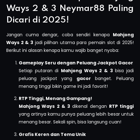
Ways 2 & 3 Neymar88 Paling
Dicari di 2025!
Jangan cuma dengar, coba sendiri kenapa
Mahjong
Ways 2 & 3
jadi pilihan utama para pemain slot di 2025!
Berikut ini alasan kenapa kamu wajib banget nyoba:
Gameplay Seru dengan Peluang Jackpot Gacor
Setiap putaran di
Mahjong Ways 2 & 3
bisa jadi
peluang jackpot yang
gacor
banget. Peluang
menang tinggi bikin game ini jadi favorit!
RTP Tinggi, Menang Gampang!
Mahjong Ways 2 & 3
dikenal dengan
RTP tinggi
yang artinya kamu punya peluang lebih besar untuk
menang besar. Sekali spin, bisa langsung cuan!
Grafis Keren dan Tema Unik