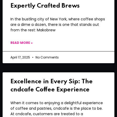
Expertly Crafted Brews
In the bustling city of New York, where coffee shops
are a dime a dozen, there is one that stands out
from the rest: Makobrew
READ MORE »
April 17, 2025
No Comments
Excellence in Every Sip: The
cndcafe Coffee Experience
When it comes to enjoying a delightful experience
of coffee and pastries, cndcafe is the place to be.
At cndcafe, customers are treated to a