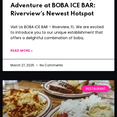
Adventure at BOBA ICE BAR:
Riverview’s Newest Hotspot
Visit Us BOBA ICE BAR – Riverview, FL. We are excited
to introduce you to our unique establishment that
offers a delightful combination of boba,
READ MORE »
March 27, 2025
No Comments
RESTAURANT