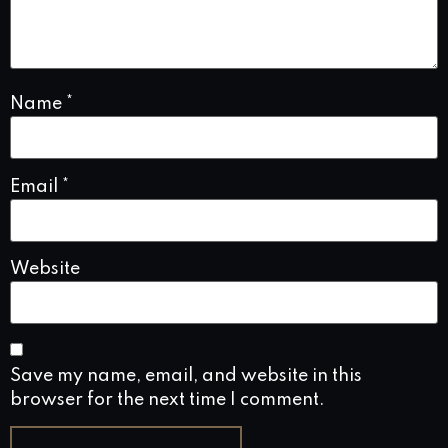
Name
*
Email
*
Website
Save my name, email, and website in this
browser for the next time I comment.