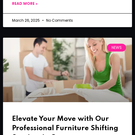
READ MORE »
March 26, 2025
No Comments
NEWS
Elevate Your Move with Our
Professional Furniture Shifting